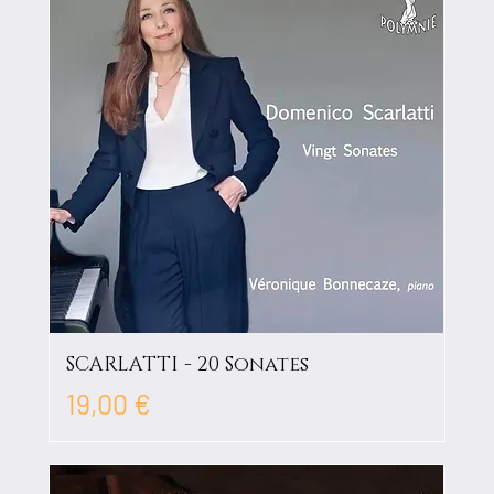
SCARLATTI - 20 Sonates
Prix
19,00 €