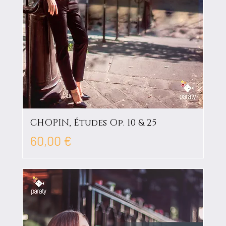
CHOPIN, Études Op. 10 & 25
Prix
60,00 €