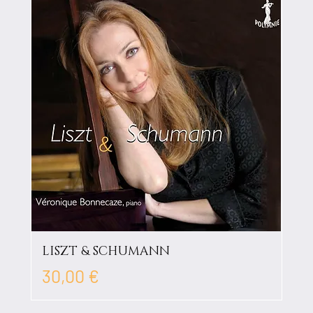
LISZT & SCHUMANN
Prix
30,00 €