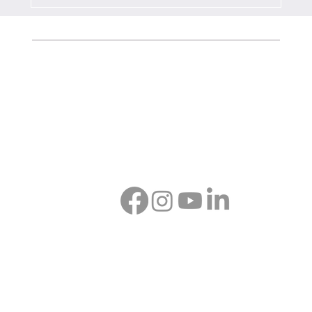
ACCUEIL
À PROPOS
BOUTIQUE
CONTACT
PRO
© 2024 - tous droits réservés à Véronique Bonnecaze