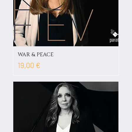
WAR & PEACE
Prix
19,00 €